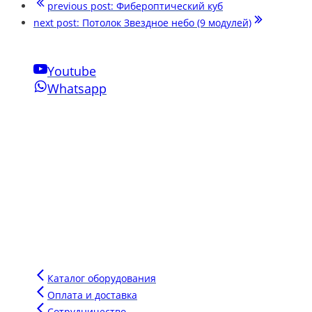
previous post:
Фибероптический куб
next post:
Потолок Звездное небо (9 модулей)
Youtube
Whatsapp
Свяжитесь с нами
Phone:
+7-910-501-37-47
Email:
sensornakomnata@mail.ru
WhatsApp:
+7-910-501-37-47
Инновации Зарга
Мы производим воздушно-пузырьковые панели нового
поколения для сенсорных комнат, комплектуем сенсорные
комнаты под ключ для аукционов и грантов.
Напишите сообщение в чат и мы подберем для вас
оптимальное оборудование для вашего бюджета.
Каталог оборудования
Оплата и доставка
Сотрудничество