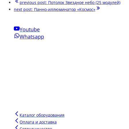
previous post:
Потолок Звездное небо (25 модулей)
next post:
Панно-иллюминатор «Космос»
Youtube
Whatsapp
Свяжитесь с нами
Phone:
+7-910-501-37-47
Email:
sensornakomnata@mail.ru
WhatsApp:
+7-910-501-37-47
Инновации Зарга
Мы производим воздушно-пузырьковые панели нового
поколения для сенсорных комнат, комплектуем сенсорные
комнаты под ключ для аукционов и грантов.
Напишите сообщение в чат и мы подберем для вас
оптимальное оборудование для вашего бюджета.
Каталог оборудования
Оплата и доставка
Сотрудничество