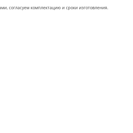
ами, согласуем комплектацию и сроки изготовления.
ия для сенсорных комнат, комплектуем сенсорные комнаты под
ое оборудование для вашего бюджета.