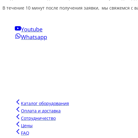
В течение 10 минут после получения заявки, мы свяжемся с в
Youtube
Whatsapp
Свяжитесь с нами
Phone:
+7-910-501-37-47
Email:
sensornakomnata@mail.ru
WhatsApp:
+7-910-501-37-47
Инновации Зарга
Мы производим воздушно-пузырьковые панели нового поколен
Напишите сообщение в чат и мы подберем для вас оптимальн
Каталог оборудования
Оплата и доставка
Сотрудничество
Цены
FAQ