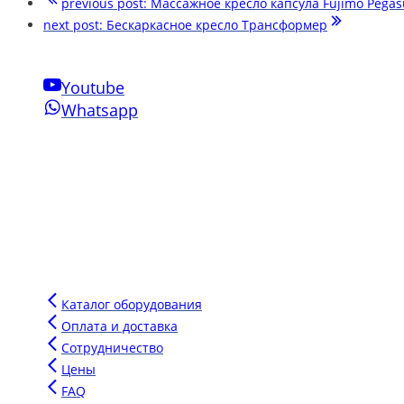
previous post:
Массажное кресло капсула Fujimo Pegas
next post:
Бескаркасное кресло Трансформер
Youtube
Whatsapp
Свяжитесь с нами
Phone:
+7-910-501-37-47
Email:
sensornakomnata@mail.ru
WhatsApp:
+7-910-501-37-47
Инновации Зарга
Мы производим воздушно-пузырьковые панели нового поколен
Напишите сообщение в чат и мы подберем для вас оптимальн
Каталог оборудования
Оплата и доставка
Сотрудничество
Цены
FAQ