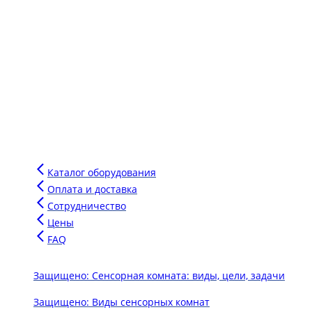
Свяжитесь с нами
Phone:
+7-910-501-37-47
Email:
sensornakomnata@mail.ru
WhatsApp:
+7-910-501-37-47
Инновации Зарга
Мы производим воздушно-пузырьковые панели нового
поколения для сенсорных комнат, комплектуем сенсорные
комнаты под ключ для аукционов и грантов.
Напишите сообщение в чат и мы подберем для вас
оптимальное оборудование для вашего бюджета.
Каталог оборудования
Оплата и доставка
Сотрудничество
Цены
FAQ
Защищено: Сенсорная комната: виды, цели, задачи
Защищено: Виды сенсорных комнат