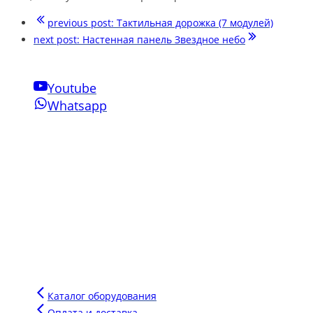
previous post:
Тактильная дорожка (7 модулей)
next post:
Настенная панель Звездное небо
Youtube
Whatsapp
Свяжитесь с нами
Phone:
+7-910-501-37-47
Email:
sensornakomnata@mail.ru
WhatsApp:
+7-910-501-37-47
Инновации Зарга
Мы производим воздушно-пузырьковые панели нового
поколения для сенсорных комнат, комплектуем сенсорные
комнаты под ключ для аукционов и грантов.
Напишите сообщение в чат и мы подберем для вас
оптимальное оборудование для вашего бюджета.
Каталог оборудования
Оплата и доставка