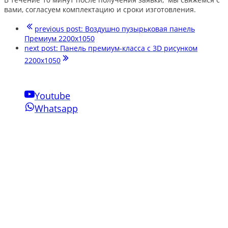
вами, согласуем комплектацию и сроки изготовления.
previous post:
Воздушно пузырьковая панель
Премиум 2200х1050
next post:
Панель премиум-класса с 3D рисунком
2200х1050
Youtube
Whatsapp
Свяжитесь с нами
Phone:
+7-910-501-37-47
Email:
sensornakomnata@mail.ru
WhatsApp:
+7-910-501-37-47
Инновации Зарга
Мы производим воздушно-пузырьковые панели нового
поколения для сенсорных комнат, комплектуем сенсорные
комнаты под ключ для аукционов и грантов.
Напишите сообщение в чат и мы подберем для вас
оптимальное оборудование для вашего бюджета.