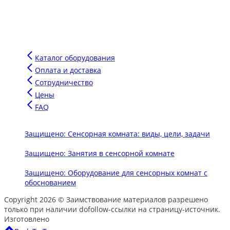
поколения для сенсорных комнат, комплектуем сенсорные
комнаты под ключ для аукционов и грантов.
Напишите сообщение в чат и мы подберем для вас
оптимальное оборудование для вашего бюджета.
Каталог оборудования
Оплата и доставка
Сотрудничество
Цены
FAQ
Защищено: Сенсорная комната: виды, цели, задачи
Защищено: Занятия в сенсорной комнате
Защищено: Оборудование для сенсорных комнат с
обоснованием
Copyright 2026 © Заимствование материалов разрешено
только при наличии dofollow-ссылки на страницу-источник.
Изготовлено