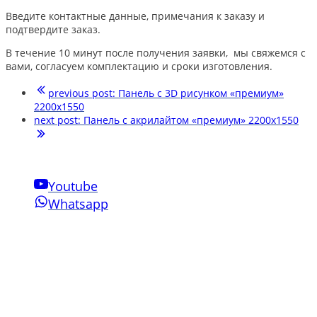
Введите контактные данные, примечания к заказу и
подтвердите заказ.
В течение 10 минут после получения заявки, мы свяжемся с
вами, согласуем комплектацию и сроки изготовления.
previous post:
Панель с 3D рисунком «премиум»
2200х1550
next post:
Панель с акрилайтом «премиум» 2200х1550
Youtube
Whatsapp
Свяжитесь с нами
Phone:
+7-910-501-37-47
Email:
sensornakomnata@mail.ru
WhatsApp:
+7-910-501-37-47
Инновации Зарга
Мы производим воздушно-пузырьковые панели нового