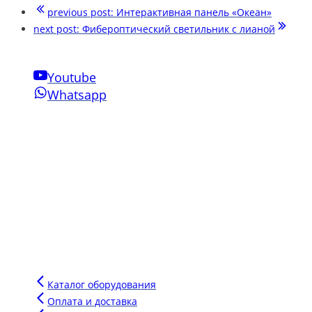
previous post:
Интерактивная панель «Океан»
next post:
Фибероптический светильник с лианой
Youtube
Whatsapp
Свяжитесь с нами
Phone:
+7-910-501-37-47
Email:
sensornakomnata@mail.ru
WhatsApp:
+7-910-501-37-47
Инновации Зарга
Мы производим воздушно-пузырьковые панели нового
поколения для сенсорных комнат, комплектуем сенсорные
комнаты под ключ для аукционов и грантов.
Напишите сообщение в чат и мы подберем для вас
оптимальное оборудование для вашего бюджета.
Каталог оборудования
Оплата и доставка