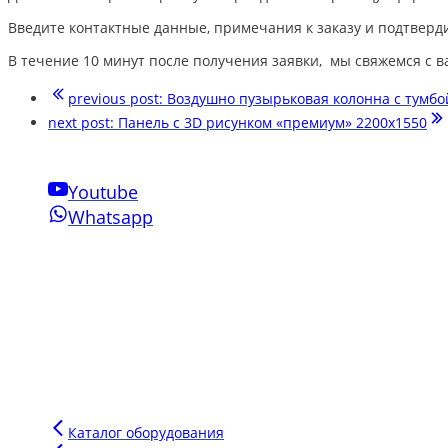
Введите контактные данные, примечания к заказу и подтверди
В течение 10 минут после получения заявки, мы свяжемся с в
previous post:
Воздушно пузырьковая колонна с тумбо
next post:
Панель с 3D рисунком «премиум» 2200х1550
Youtube
Whatsapp
Свяжитесь с нами
Phone:
+7-910-501-37-47
Email:
sensornakomnata@mail.ru
WhatsApp:
+7-910-501-37-47
Инновации Зарга
Мы производим воздушно-пузырьковые панели нового поколен
Напишите сообщение в чат и мы подберем для вас оптимальн
Каталог оборудования