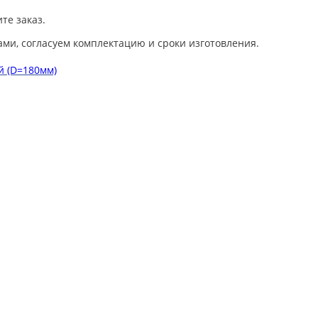
те заказ.
ами, согласуем комплектацию и сроки изготовления.
й (D=180мм)
ия для сенсорных комнат, комплектуем сенсорные комнаты под
ое оборудование для вашего бюджета.