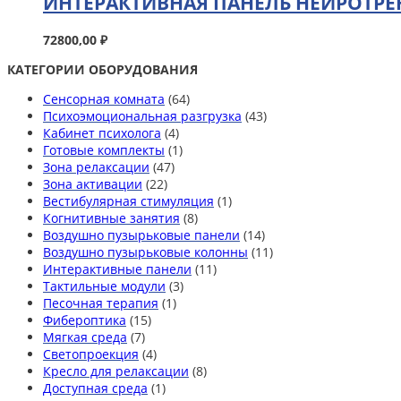
ИНТЕРАКТИВНАЯ ПАНЕЛЬ НЕЙРОТР
72800,00
₽
КАТЕГОРИИ ОБОРУДОВАНИЯ
Сенсорная комната
(64)
Психоэмоциональная разгрузка
(43)
Кабинет психолога
(4)
Готовые комплекты
(1)
Зона релаксации
(47)
Зона активации
(22)
Вестибулярная стимуляция
(1)
Когнитивные занятия
(8)
Воздушно пузырьковые панели
(14)
Воздушно пузырьковые колонны
(11)
Интерактивные панели
(11)
Тактильные модули
(3)
Песочная терапия
(1)
Фибероптика
(15)
Мягкая среда
(7)
Светопроекция
(4)
Кресло для релаксации
(8)
Доступная среда
(1)