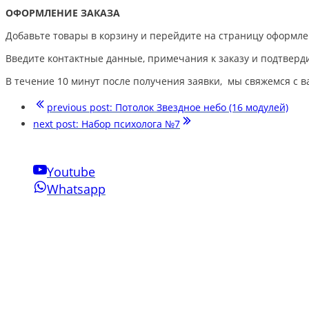
ОФОРМЛЕНИЕ ЗАКАЗА
Добавьте товары в корзину и перейдите на страницу оформле
Введите контактные данные, примечания к заказу и подтверди
В течение 10 минут после получения заявки, мы свяжемся с в
previous post:
Потолок Звездное небо (16 модулей)
next post:
Набор психолога №7
Youtube
Whatsapp
Свяжитесь с нами
Phone:
+7-910-501-37-47
Email:
sensornakomnata@mail.ru
WhatsApp:
+7-910-501-37-47
Инновации Зарга
Мы производим воздушно-пузырьковые панели нового поколен