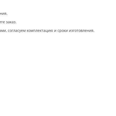
ния.
те заказ.
ами, согласуем комплектацию и сроки изготовления.
ия для сенсорных комнат, комплектуем сенсорные комнаты под