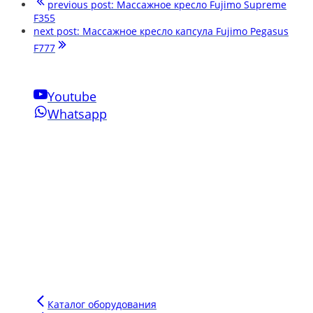
previous post:
Массажное кресло Fujimo Supreme
F355
next post:
Массажное кресло капсула Fujimo Pegasus
F777
Youtube
Whatsapp
Свяжитесь с нами
Phone:
+7-910-501-37-47
Email:
sensornakomnata@mail.ru
WhatsApp:
+7-910-501-37-47
Инновации Зарга
Мы производим воздушно-пузырьковые панели нового
поколения для сенсорных комнат, комплектуем сенсорные
комнаты под ключ для аукционов и грантов.
Напишите сообщение в чат и мы подберем для вас
оптимальное оборудование для вашего бюджета.
Каталог оборудования