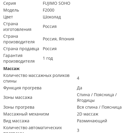
Серия
FUJIMO SOHO
Модель
F2000
Цвет
Шоколад
Страна
Россия
изготовления
Страна
Россия, Япония
производителя
Страна продавца
Россия
Гарантия
1 год
производителя
Массаж
Количество массажных роликов
4
спины
Функция прогрева
Да
Спина / Поясница /
Зоны массажа
Ягодицы
Зоны прогрева
Вся спина / Поясница
Массажный механизм
2D массаж
Вид массажа
Разминающий
Количество автоматических
3