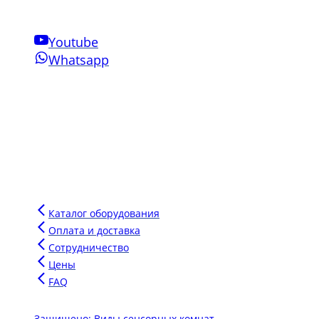
Youtube
Whatsapp
Свяжитесь с нами
Phone:
+7-910-501-37-47
Email:
sensornakomnata@mail.ru
WhatsApp:
+7-910-501-37-47
Инновации Зарга
Мы производим воздушно-пузырьковые панели нового поколен
Напишите сообщение в чат и мы подберем для вас оптимальн
Каталог оборудования
Оплата и доставка
Сотрудничество
Цены
FAQ
Защищено: Виды сенсорных комнат