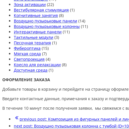
Зона активации
(22)
Вестибулярная стимуляция
(1)
Когнитивные занятия
(8)
Воздушно пузырьковые панели
(14)
Воздушно пузырьковые колонны
(11)
Интерактивные панели
(11)
Тактильные модули
(3)
Песочная терапия
(1)
Фибероптика
(15)
Мягкая среда
(7)
Светопроекция
(4)
Кресло для релаксации
(8)
Доступная среда
(1)
ОФОРМЛЕНИЕ ЗАКАЗА
Добавьте товары в корзину и перейдите на страницу оформле
Введите контактные данные, примечания к заказу и подтверди
В течение 10 минут после получения заявки, мы свяжемся с в
previous post:
Композиция из фигурных панелей и лин
next post:
Воздушно пузырьковая колонна с тумбой (D=1