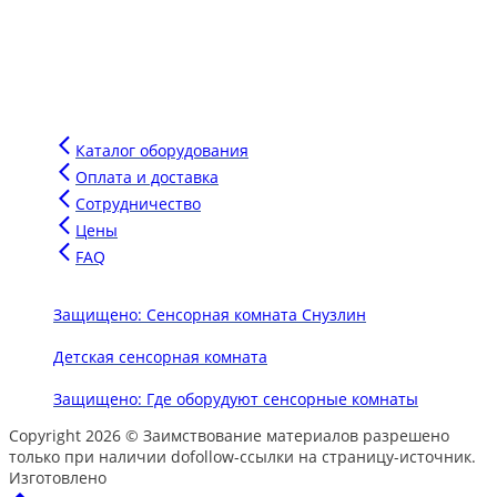
Мы производим воздушно-пузырьковые панели нового
поколения для сенсорных комнат, комплектуем сенсорные
комнаты под ключ для аукционов и грантов.
Напишите сообщение в чат и мы подберем для вас
оптимальное оборудование для вашего бюджета.
Каталог оборудования
Оплата и доставка
Сотрудничество
Цены
FAQ
Защищено: Сенсорная комната Снузлин
Детская сенсорная комната
Защищено: Где оборудуют сенсорные комнаты
Copyright 2026 © Заимствование материалов разрешено
только при наличии dofollow-ссылки на страницу-источник.
Изготовлено