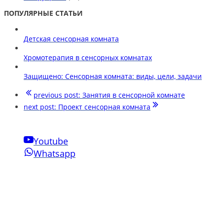
ПОПУЛЯРНЫЕ СТАТЬИ
Детская сенсорная комната
Хромотерапия в сенсорных комнатах
Защищено: Сенсорная комната: виды, цели, задачи
previous post:
Занятия в сенсорной комнате
next post:
Проект сенсорная комната
Youtube
Whatsapp
Свяжитесь с нами
Phone:
+7-910-501-37-47
Email:
sensornakomnata@mail.ru
WhatsApp:
+7-910-501-37-47
Инновации Зарга