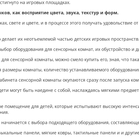
стигнуто на игровых площадках.
ов, как восприятие цвета, звука, текстур и форм.
уках, свете и цвете, и в процессе этого получать удовольствие
 делает их неотъемлемой частью детских игровых пространств
бор оборудования для сенсорных комнат, их обустройство и д
я
для сенсорной комнаты, можно смело купить его, зная, что так
я размеры комнаты, количество устанавливаемого оборудования
кабинета сенсорной комнаты окупаются сразу после запуска ко
дети могут быть наедине с собой, наслаждаясь мягкими предмет
е помещение для детей, которые испытывают высокую интенсив
ния.
 начинается с выбора подходящего оборудования, составляющ
зыкальные панели, мягкие ковры, тактильные панели и и други