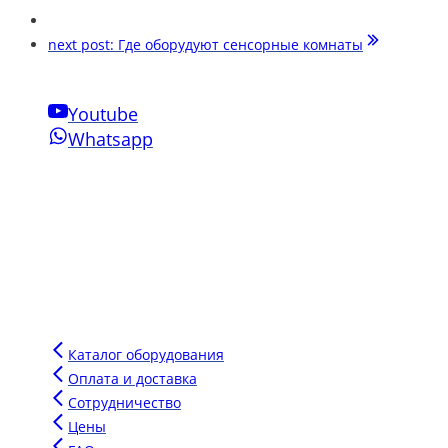
next post:
Где оборудуют сенсорные комнаты
Youtube
Whatsapp
Свяжитесь с нами
Phone:
+7-910-501-37-47
Email:
sensornakomnata@mail.ru
WhatsApp:
+7-910-501-37-47
Инновации Зарга
Мы производим воздушно-пузырьковые панели нового поколен
Напишите сообщение в чат и мы подберем для вас оптимальн
Каталог оборудования
Оплата и доставка
Сотрудничество
Цены